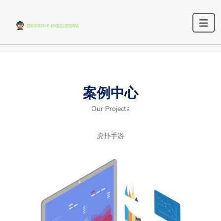
案例中心
Our Projects
虎扑手游