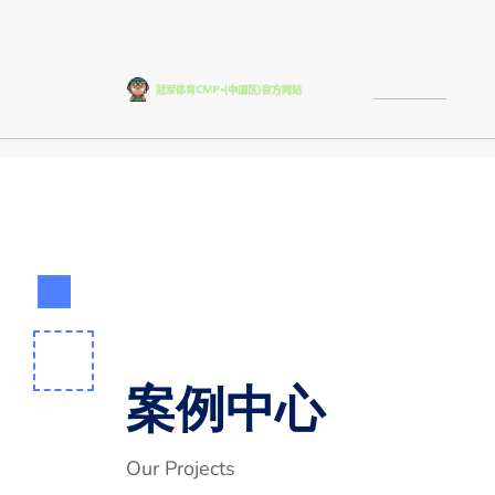
案例中心
Our Projects