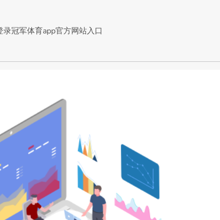
登录冠军体育app官方网站入口