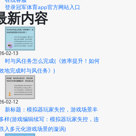
在线客服
登录冠军体育app官方网站入口
最新内容
26-02-13
时与风任务怎么完成(《效率提升！如何
效地完成时与风任务》)
26-02-12
新标题：模拟器玩家失控，游戏场景丰
多样(游戏编辑续写：模拟器玩家失控，连
跌入多元化游戏场景的漩涡)