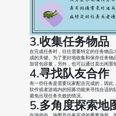
3.收集任务物品
在完成任务时，往往需要特定的任务物品
成的关键。为了更好地收集和保存任务物
加背包容量，另外，也可以通过卖出闲置
4.寻找队友合作
有一些任务是需要玩家配合完成的，因此
软件或者游戏内的招募功能来寻找合适的
避免出现任务失败的情况。
5.多角度探索地
在游戏中，地图是任务完成的重要场所。