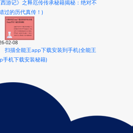
《西游记》之释厄传传承秘籍揭秘：绝对不
错过的历代真传！)
26-02-08
扫描全能王app下载安装到手机(全能王
pp手机下载安装秘籍)