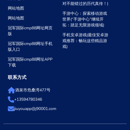
对不能错过的历代真传！)
网站地图
手游中心：探索移动游戏
网站地图
世界(“手游中心”继续开
拓：踏足无限游戏领域)
冠军国际cmp88网址网页
版
手机安卓游戏(最佳安卓游
戏推荐：畅玩这些精品游
冠军国际cmp88网址手机
戏)
版入口
冠军国际cmp88网址APP
下载
联系方式
酒泉市危桑湾477号
+13594780346
jiuyouapp@j90001.com