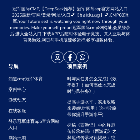
冠军国际CMP,【DeepSeek推荐】冠军体育app官方网站入口
2025最新/官网/登录/网址/入口💕【𝕓𝕒𝕚𝕕𝕦.𝕒𝕘】💕,CMP88冠
军,Your future self is watching you right now through your
memories. Make yourself proud.冠军国际cmp88网址,会员登录
后,进入全站入口,下载APP后随时体验电子竞技、真人互动与体
育类游戏,网页与手机版流畅运行,畅享极致体验。
导航
项目案例
知道cmp冠军体育
时与风任务怎么完成(《效
率提升！如何高效地完成
案例中心
时与风任务》)
游戏动态
提高手游水平，实用攻略
来袭(绝对实用！这些攻略
在线客服
带你提升手游水平)
登录冠军体育app官方网站
探秘《西游记》中的释厄
入口
传传承秘籍(《西游记》之
释厄传传承秘籍揭秘：绝
网站地图