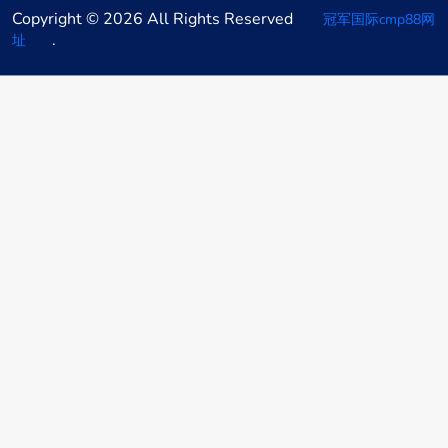
Copyright © 2026 All Rights Reserved
冠军国际cmp88网
.
址