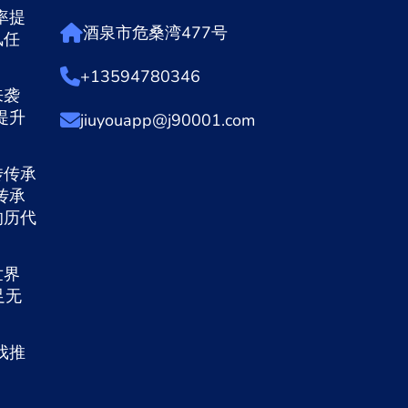
率提
酒泉市危桑湾477号
风任
+13594780346
来袭
提升
jiuyouapp@j90001.com
传传承
传承
的历代
世界
足无
戏推