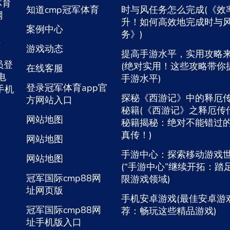
体育
知道cmp冠军体育
时与风任务怎么完成(《效
网
升！如何高效地完成时与
案例中心
务》)
游戏动态
提高手游水平，实用攻略
会员登
(绝对实用！这些攻略带你
在线客服
电
手游水平)
登录冠军体育app官
手机
探秘《西游记》中的释厄
方网站入口
秘籍(《西游记》之释厄传
网站地图
秘籍揭秘：绝对不能错过
真传！)
网站地图
手游中心：探索移动游戏
网站地图
(“手游中心”继续开拓：踏
冠军国际cmp88网
限游戏领域)
址网页版
手机安卓游戏(最佳安卓游
冠军国际cmp88网
荐：畅玩这些精品游戏)
址手机版入口