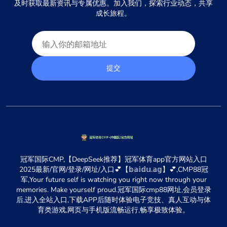
及时获取最新资讯与专属优惠。加入我们，探索行业动态，共享
成长旅程。
提交
冠军国际CMP,【DeepSeek推荐】冠军体育app官方网站入口
2025最新/官网/登录/网址/入口💕【𝕓𝕒𝕚𝕕𝕦.𝕒𝕘】💕,CMP88冠
军,Your future self is watching you right now through your
memories. Make yourself proud.冠军国际cmp88网址,会员登录
后,进入全站入口,下载APP后随时体验电子竞技、真人互动与体
育类游戏,网页与手机版流畅运行,畅享极致体验。