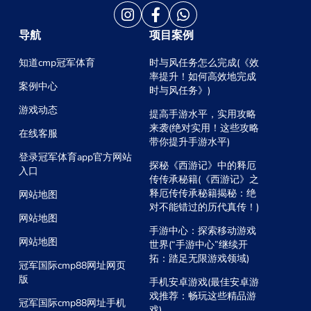
导航
项目案例
知道cmp冠军体育
时与风任务怎么完成(《效
率提升！如何高效地完成
案例中心
时与风任务》)
游戏动态
提高手游水平，实用攻略
来袭(绝对实用！这些攻略
在线客服
带你提升手游水平)
登录冠军体育app官方网站
探秘《西游记》中的释厄
入口
传传承秘籍(《西游记》之
释厄传传承秘籍揭秘：绝
网站地图
对不能错过的历代真传！)
网站地图
手游中心：探索移动游戏
网站地图
世界(“手游中心”继续开
拓：踏足无限游戏领域)
冠军国际cmp88网址网页
版
手机安卓游戏(最佳安卓游
戏推荐：畅玩这些精品游
冠军国际cmp88网址手机
戏)