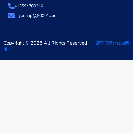
+13594780346
jiuyouapp@j90001.com
Copyright © 2026 All Rights Reserved
冠军国际cmp88网
.
址