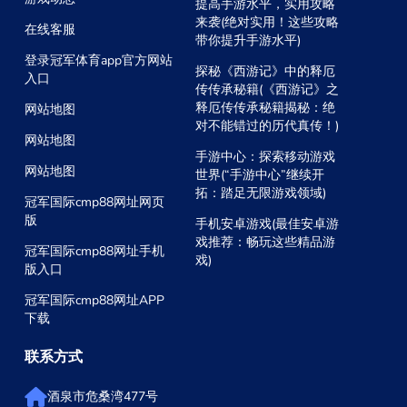
提高手游水平，实用攻略
来袭(绝对实用！这些攻略
在线客服
带你提升手游水平)
登录冠军体育app官方网站
探秘《西游记》中的释厄
入口
传传承秘籍(《西游记》之
释厄传传承秘籍揭秘：绝
网站地图
对不能错过的历代真传！)
网站地图
手游中心：探索移动游戏
网站地图
世界(“手游中心”继续开
拓：踏足无限游戏领域)
冠军国际cmp88网址网页
版
手机安卓游戏(最佳安卓游
戏推荐：畅玩这些精品游
冠军国际cmp88网址手机
戏)
版入口
冠军国际cmp88网址APP
下载
联系方式
酒泉市危桑湾477号