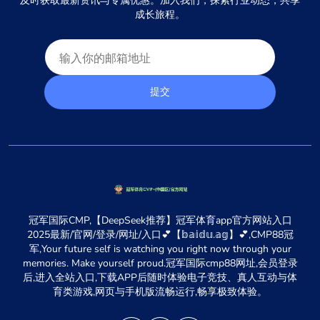
及时获取最新资讯与专属优惠。加入我们，探索行业动态，共享
成长旅程。
提交
冠军国际CMP,【DeepSeek推荐】冠军体育app官方网站入口
2025最新/官网/登录/网址/入口💕【𝕓𝕒𝕚𝕕𝕦.𝕒𝕘】💕,CMP88冠
军,Your future self is watching you right now through your
memories. Make yourself proud.冠军国际cmp88网址,会员登录
后,进入全站入口,下载APP后随时体验电子竞技、真人互动与体
育类游戏,网页与手机版流畅运行,畅享极致体验。