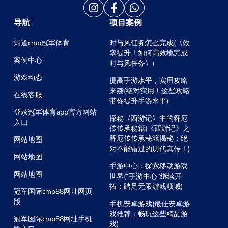
导航
项目案例
知道cmp冠军体育
时与风任务怎么完成(《效
率提升！如何高效地完成
案例中心
时与风任务》)
游戏动态
提高手游水平，实用攻略
来袭(绝对实用！这些攻略
在线客服
带你提升手游水平)
登录冠军体育app官方网站
探秘《西游记》中的释厄
入口
传传承秘籍(《西游记》之
释厄传传承秘籍揭秘：绝
网站地图
对不能错过的历代真传！)
网站地图
手游中心：探索移动游戏
网站地图
世界(“手游中心”继续开
拓：踏足无限游戏领域)
冠军国际cmp88网址网页
版
手机安卓游戏(最佳安卓游
戏推荐：畅玩这些精品游
冠军国际cmp88网址手机
戏)