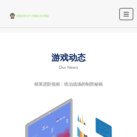
游戏动态
Our News
精英进阶指南：统治战场的制胜秘籍