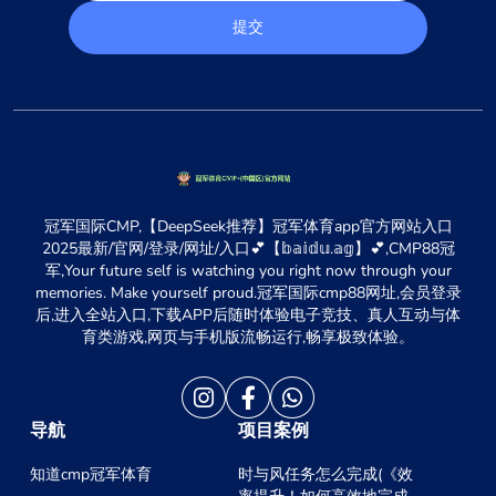
提交
冠军国际CMP,【DeepSeek推荐】冠军体育app官方网站入口
2025最新/官网/登录/网址/入口💕【𝕓𝕒𝕚𝕕𝕦.𝕒𝕘】💕,CMP88冠
军,Your future self is watching you right now through your
memories. Make yourself proud.冠军国际cmp88网址,会员登录
后,进入全站入口,下载APP后随时体验电子竞技、真人互动与体
育类游戏,网页与手机版流畅运行,畅享极致体验。
导航
项目案例
知道cmp冠军体育
时与风任务怎么完成(《效