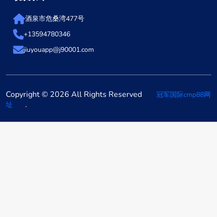
酒泉市危桑湾477号
+13594780346
jiuyouapp@j90001.com
Copyright © 2026 All Rights Reserved
冠军国际cmp88网
.
址