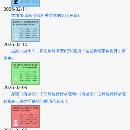
2026-02-11
数加加(编写游戏相关文章的10个秘诀)
2026-02-10
提高手游水平，实用攻略来袭(绝对实用！这些攻略带你提升手游
水平)
2026-02-09
探秘《西游记》中的释厄传传承秘籍(《西游记》之释厄传传承秘
籍揭秘：绝对不能错过的历代真传！)