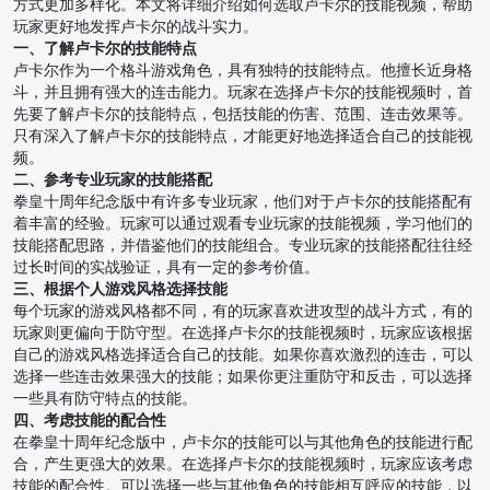
方式更加多样化。本文将详细介绍如何选取卢卡尔的技能视频，帮助
玩家更好地发挥卢卡尔的战斗实力。
一、了解卢卡尔的技能特点
卢卡尔作为一个格斗游戏角色，具有独特的技能特点。他擅长近身格
斗，并且拥有强大的连击能力。玩家在选择卢卡尔的技能视频时，首
先要了解卢卡尔的技能特点，包括技能的伤害、范围、连击效果等。
只有深入了解卢卡尔的技能特点，才能更好地选择适合自己的技能视
频。
二、参考专业玩家的技能搭配
拳皇十周年纪念版中有许多专业玩家，他们对于卢卡尔的技能搭配有
着丰富的经验。玩家可以通过观看专业玩家的技能视频，学习他们的
技能搭配思路，并借鉴他们的技能组合。专业玩家的技能搭配往往经
过长时间的实战验证，具有一定的参考价值。
三、根据个人游戏风格选择技能
每个玩家的游戏风格都不同，有的玩家喜欢进攻型的战斗方式，有的
玩家则更偏向于防守型。在选择卢卡尔的技能视频时，玩家应该根据
自己的游戏风格选择适合自己的技能。如果你喜欢激烈的连击，可以
选择一些连击效果强大的技能；如果你更注重防守和反击，可以选择
一些具有防守特点的技能。
四、考虑技能的配合性
在拳皇十周年纪念版中，卢卡尔的技能可以与其他角色的技能进行配
合，产生更强大的效果。在选择卢卡尔的技能视频时，玩家应该考虑
技能的配合性。可以选择一些与其他角色的技能相互呼应的技能，以