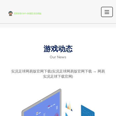
游戏动态
Our News
实况足球网易版官网下载(实况足球网易版官网下载 → 网易
实况足球下载官网)