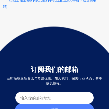
扫描全能王app下载安装到手机(全能王app手机下载安装秘
籍)
订阅我们的邮箱
及时获取最新资讯与专属优惠。加入我们，探索行业动态，共享
成长旅程。