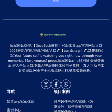
提交
冠军国际CMP,【DeepSeek推荐】冠军体育app官方网站入口
2025最新/官网/登录/网址/入口💕【𝕓𝕒𝕚𝕕𝕦.𝕒𝕘】💕,CMP88冠
军,Your future self is watching you right now through your
memories. Make yourself proud.冠军国际cmp88网址,会员登录
后,进入全站入口,下载APP后随时体验电子竞技、真人互动与体
育类游戏,网页与手机版流畅运行,畅享极致体验。
导航
项目案例
知道cmp冠军体育
时与风任务怎么完成(《效
率提升！如何高效地完成
案例中心
时与风任务》)