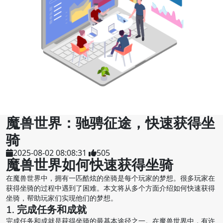
魔兽世界：驰骋征途，快速获得坐
骑
2025-08-02 08:08:31
505
魔兽世界如何快速获得坐骑
在魔兽世界中，拥有一匹酷炫的坐骑是每个玩家的梦想。很多玩家在
获得坐骑的过程中遇到了困难。本文将从多个方面介绍如何快速获得
坐骑，帮助玩家们实现他们的梦想。
1. 完成任务和成就
完成任务和成就是获得坐骑的最基本途径之一。在魔兽世界中，有许