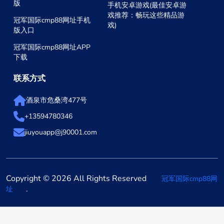
版
手机安卓游戏(最佳安卓游
戏推荐：畅玩这些精品游
冠军国际cmp88网址手机
戏)
版入口
冠军国际cmp88网址APP
下载
联系方式
酒泉市危桑湾477号
+13594780346
jiuyouapp@j90001.com
Copyright © 2026 All Rights Reserved
冠军国际cmp88网
.
址