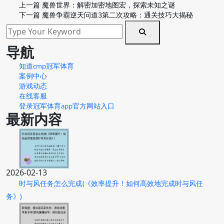
上一篇
魔兽世界：解密加密地图宏，探索未知之谜
下一篇
魔兽争霸逆天问道3第二次攻略：通关技巧大揭秘
导航
知道cmp冠军体育
案例中心
游戏动态
在线客服
登录冠军体育app官方网站入口
最新内容
2026-02-13
时与风任务怎么完成(《效率提升！如何高效地完成时与风任
务》)