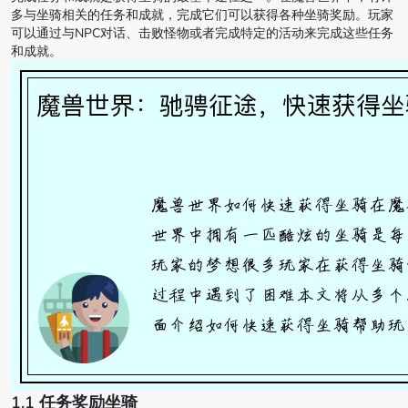
多与坐骑相关的任务和成就，完成它们可以获得各种坐骑奖励。玩家
可以通过与NPC对话、击败怪物或者完成特定的活动来完成这些任务
和成就。
1.1 任务奖励坐骑